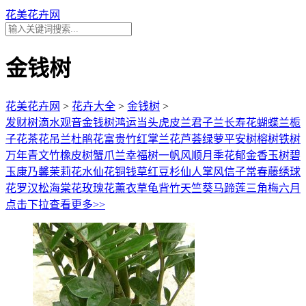
花美花卉网
金钱树
花美花卉网
>
花卉大全
>
金钱树
>
发财树
滴水观音
金钱树
鸿运当头
虎皮兰
君子兰
长寿花
蝴蝶兰
栀
子花
茶花
吊兰
杜鹃花
富贵竹
红掌
兰花
芦荟
绿萝
平安树
榕树
铁树
万年青
文竹
橡皮树
蟹爪兰
幸福树
一帆风顺
月季花
郁金香
玉树
碧
玉
康乃馨
茉莉花
水仙花
铜钱草
红豆杉
仙人掌
风信子
常春藤
绣球
花
罗汉松
海棠花
玫瑰花
薰衣草
龟背竹
天竺葵
马蹄莲
三角梅
六月
雪
点击下拉查看更多>>
九里香
牵牛花
含羞草
牡丹花
向日葵
一品红
百合花
仙客来
紫罗
兰
蔷薇花
芙蓉花
芍药花