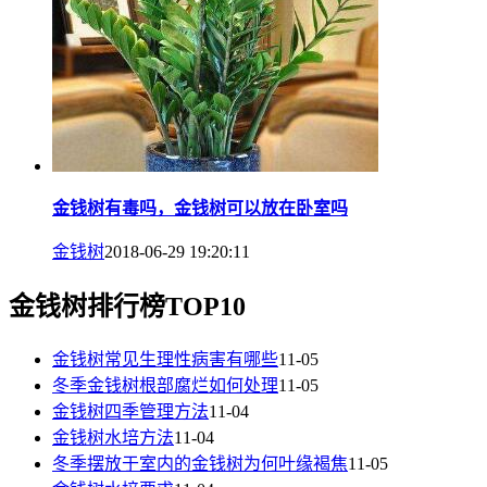
金钱树有毒吗，金钱树可以放在卧室吗
金钱树
2018-06-29 19:20:11
金钱树排行榜TOP10
金钱树常见生理性病害有哪些
11-05
冬季金钱树根部腐烂如何处理
11-05
金钱树四季管理方法
11-04
金钱树水培方法
11-04
冬季摆放于室内的金钱树为何叶缘褐焦
11-05